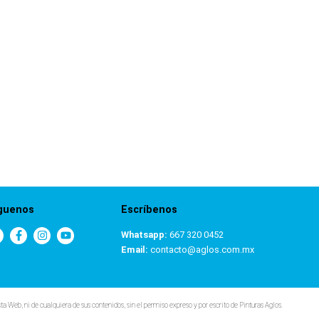
guenos
Escríbenos
Whatsapp:
667 320 0452
Email:
contacto@aglos.com.mx
i de cualquiera de sus contenidos, sin el permiso expreso y por escrito de Pinturas Aglos.