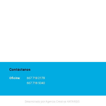
Contáctanos
Oficina:
667 718 2178
667 718 5040
Desarrollado por Agencia Creativa KATARSIS