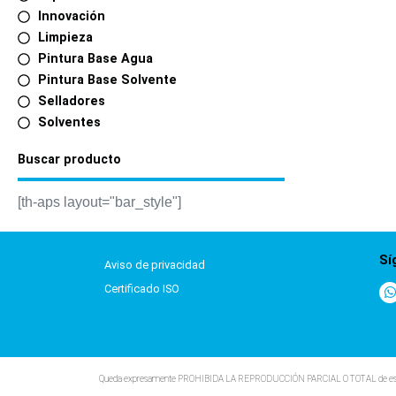
Innovación
Limpieza
Pintura Base Agua
Pintura Base Solvente
Selladores
Solventes
Buscar producto
[th-aps layout="bar_style"]
Sí
Aviso de privacidad
Certificado ISO
Queda expresamente PROHIBIDA LA REPRODUCCIÓN PARCIAL O TOTAL de esta Web, n