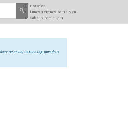
Horarios:
Lunes a Viernes: 8am a 5pm
Sábado: 8am a 1pm
 favor de enviar un mensaje privado o