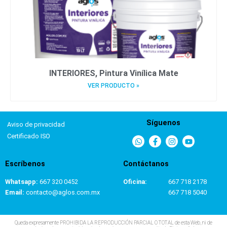
INTERIORES, Pintura Vinílica Mate
VER PRODUCTO »
Síguenos
Aviso de privacidad
Certificado ISO
Escríbenos
Contáctanos
Whatsapp:
667 320 0452
Oficina:
667 718 2178
Email:
contacto@aglos.com.mx
667 718 5040
Queda expresamente PROHIBIDA LA REPRODUCCIÓN PARCIAL O TOTAL de esta Web, ni de